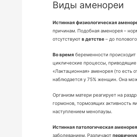
Виды аменореи
Истинная физиологическая аменор
причинам. Подобная аменорея – нор
отсутствуют
в детстве
– до полового
Во время
беременности происходит г
циклические процессы, приводящие 
«Лактационная» аменорея (то есть 
наблюдается у 75% женщин. Она може
Организм матери реагирует на раз
гормонов, тормозящих активность я
наступлением менопаузы.
Истинная патологическая аменоре
заболеванием. Различают
первичну