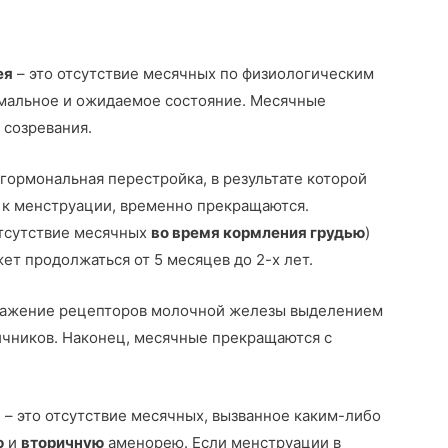
ея
– это отсутствие месячных по физиологическим
мальное и ожидаемое состояние. Месячные
 созревания.
ормональная перестройка, в результате которой
к менструации, временно прекращаются.
отсутствие месячных
во время кормления грудью
)
т продолжаться от 5 месяцев до 2-х лет.
дражение рецепторов молочной железы выделением
ичников. Наконец, месячные прекращаются с
я
– это отсутствие месячных, вызванное каким-либо
ю
и
вторичную
аменорею. Если менструации в