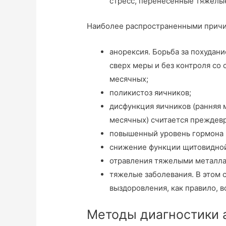
стресс, перенесенные тяжелые
Наиболее распространенными прич
анорексия. Борьба за похудан
сверх меры и без контроля со
месячных;
поликистоз яичников;
дисфункция яичников (ранняя 
месячных) считается преждев
повышенный уровень гормона п
снижение функции щитовидной
отравления тяжелыми металла
тяжелые заболевания. В этом 
выздоровления, как правило, в
Методы диагностики 