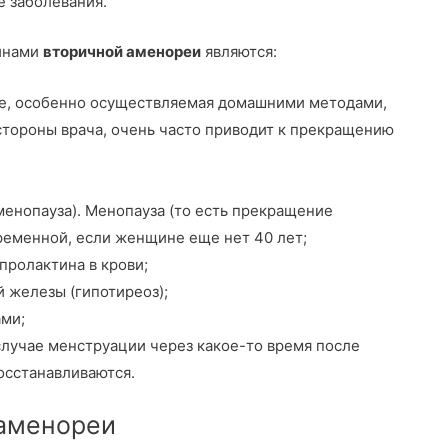
 заболевания.
инами
вторичной аменореи
являются:
ие, особенно осуществляемая домашними методами,
 стороны врача, очень часто приводит к прекращению
менопауза). Менопауза (то есть прекращение
ременной, если женщине еще нет 40 лет;
ролактина в крови;
 железы (гипотиреоз);
ми;
случае менструации через какое-то время после
осстанавливаются.
аменореи